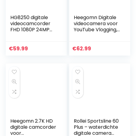
HG8250 digitale
Heegomn Digitale
videocamcorder
videocamera voor
FHD 1080P 24MP
YouTube Vlogging,
270 graden
1080p Mini DV-
draaibare flip-
videocamcorder
screen
voor
€
59.99
€
62.99
videocamera voor
kinderen/kinderen/
kinderen/tieners…
beginners…
Heegomn 2.7K HD
Rollei Sportsline 60
digitale camcorder
Plus – waterdichte
voor
digitale camera