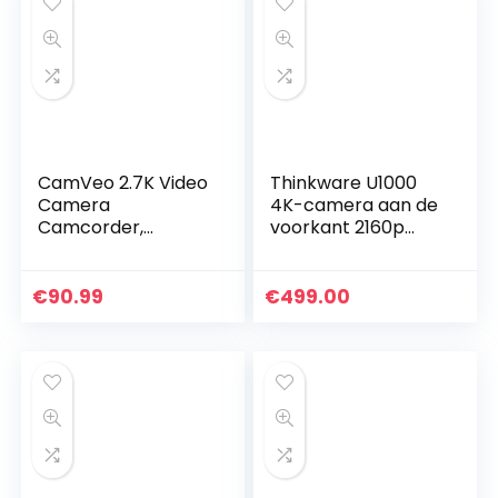
CamVeo 2.7K Video
Thinkware U1000
Camera
4K-camera aan de
Camcorder,
voorkant 2160p
Vlogging Camera
UHD-camera aan
met 16X krachtige
de achterzijde 2K
zoom en 36 Mega
1440P QHD (EU-
€
90.99
€
499.00
pixels IR Nachtzicht
model) – Ultra
Digitaal…
High…