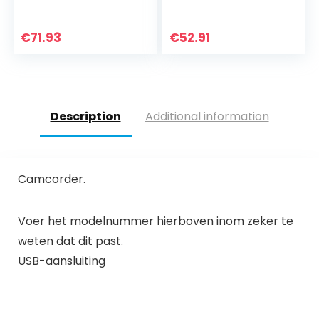
jongeren/leerlinge
met 21 MP & Full HD
n/kinderen, 2688 x
camcorder –
1520P videocamera
Sports-Cam met
€
71.93
€
52.91
beginners voor
groot display, 21…
YouTube…
Description
Additional information
Camcorder.
Voer het modelnummer hierboven inom zeker te
weten dat dit past.
USB-aansluiting