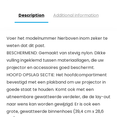
Video Projector
Compatibel met
iOS, Android, TV
Description
Additional information
Stick, PS4, X-Box,
Laptop,
Smartphone
Voer het modelnummer hierboven inom zeker te
weten dat dit past.
BESCHERMEND: Gemaakt van stevig nylon. Dikke
vulling ingeklemd tussen materiaallagen, die uw
projector en accessoires goed beschermt.
HOOFD OPSLAG SECTIE: Het hoofdcompartiment
bevestigd met een plakband om uw projector in
goede staat te houden. Komt ook met een
uitneembare gewatteerde verdeler, die de lay-out
naar wens kan worden gewijzigd. Er is ook een
grote, gewatteerde binnenhoes (39,4 cm x 28,6