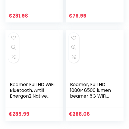
Driedimensionale
1080P Full HD Video
Holografische Fan
Projector For
Projection
Smartphone
€
281.98
€
79.99
Advertising
iPhone/Samsung/H
Machine(EU-
auwei usw…
stekker)
Beamer Full HD WiFi
Beamer, Full HD
Bluetooth, Artlii
1080P 8500 lumen
Energon2 Native
beamer 5G WiFi
1080P Projector, 4K
Bluetooth beamer
Ondersteund, 2.4G
ondersteuning 4K
/ 5.0G WiFi, Max
video, LED home
€
289.99
€
288.06
300″ Scherm,
theater video
Home Cinema
beamer…