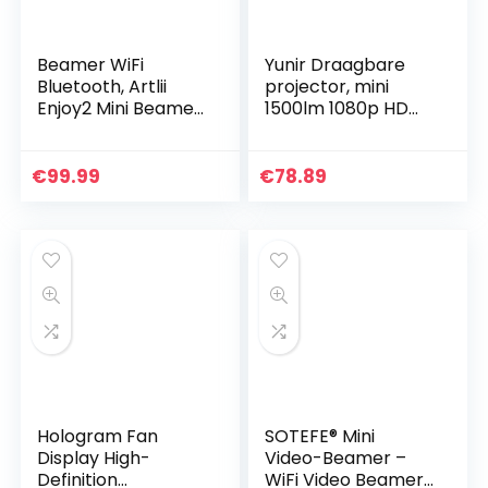
Beamer WiFi
Yunir Draagbare
Bluetooth, Artlii
projector, mini
Enjoy2 Mini Beamer,
1500lm 1080p HD
Native 1080p Full
LED-thuisbioscoop
HD Ondersteund,
multimedia-
Home Theater
videoplayer-
€
99.99
€
78.89
Projector Max 300…
projector voor
schoolkantoren…
Hologram Fan
SOTEFE® Mini
Display High-
Video-Beamer –
Definition
WiFi Video Beamer