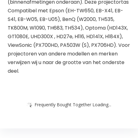
(binnenafmetingen onderaan). Deze projectortas
Compatibel met Epson (EH-TW650, EB-X41, EB-
S41, EB-W05, EB-U05), BenQ (W2000, TH535,
TK800M, W1090, TH683, TH534), Optoma (HD143X,
GT1080E, UHD300X , HD27e, H116, HD141X, H184X),
ViewSonic (PX700HD, PA503W (S), PX706HD). Voor
projectoren van andere modellen en merken
verwijzen wij u naar de grootte van het onderste
deel.
Frequently Bought Together Loading...