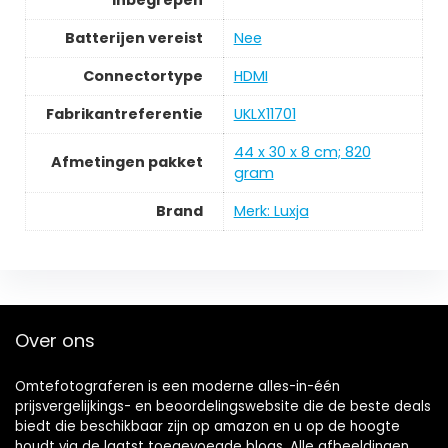
Batterijen vereist
‎Nee
Connectortype
‎HDMI
Fabrikantreferentie
‎UKLX11701
‎44 x 30 x 8 cm; 820
Afmetingen pakket
gram
Brand
Merk: Luxja
Over ons
Omtefotograferen is een moderne alles-in-één
prijsvergelijkings- en beoordelingswebsite die de beste deals
biedt die beschikbaar zijn op amazon en u op de hoogte
houdt via de laatst toegevoegde blogs. Alle afbeeldingen