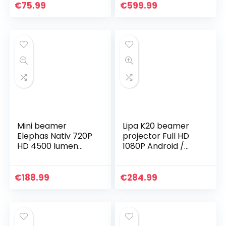
Full HD, 6500
beeldkwaliteit,
€
75.99
€
599.99
Lumen Video
filmprojector,
Beamer met 300…
beeldgrootte…
Mini beamer
Lipa K20 beamer
Elephas Nativ 720P
projector Full HD
HD 4500 lumen
1080P Android /
projector 200 inch
Beamer met
LED-projector, voor
Android besturing /
film, entertainment
Buetooth en wifi/
€
188.99
€
284.99
games…
Full HD / 2x HDMI
en…