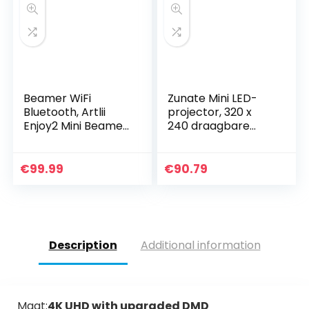
Beamer WiFi
Zunate Mini LED-
Bluetooth, Artlii
projector, 320 x
Enjoy2 Mini Beamer,
240 draagbare
Native 1080p Full
kleine gekleurde
HD Ondersteund,
LED mini projector
Home Theater
voor videofilm,
€
99.99
€
90.79
Projector Max 300…
partyspel…
Description
Additional information
Maat:
4K UHD with upgraded DMD