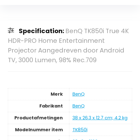
Specification:
BenQ TK850i True 4K
HDR-PRO Home Entertainment
Projector Aangedreven door Android
TV, 3000 Lumen, 98% Rec.709
Merk
‎BenQ
Fabrikant
‎BenQ
Productafmetingen
‎38 x 26.3 x 12.7 cm; 4.2 kg
Modelnummer item
‎TK850i