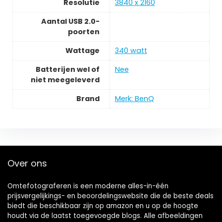
Resolutie
‎3840 x 2160
Aantal USB 2.0-
poorten
Wattage
‎340 watt
Batterijen wel of
‎Nee
niet meegeleverd
Brand
Merk: BenQ
Over ons
Omtefotograferen is een moderne alles-in-één
prijsvergelijkings- en beoordelingswebsite die de beste deals
biedt die beschikbaar zijn op amazon en u op de hoogte
houdt via de laatst toegevoegde blogs. Alle afbeeldingen