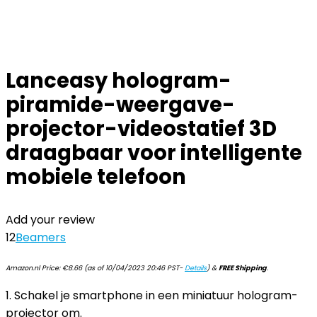
Lanceasy hologram-
piramide-weergave-
projector-videostatief 3D
draagbaar voor intelligente
mobiele telefoon
Add your review
12
Beamers
Amazon.nl Price:
€
8.66
(as of 10/04/2023 20:46 PST-
Details
)
&
FREE Shipping
.
1. Schakel je smartphone in een miniatuur hologram-
projector om.