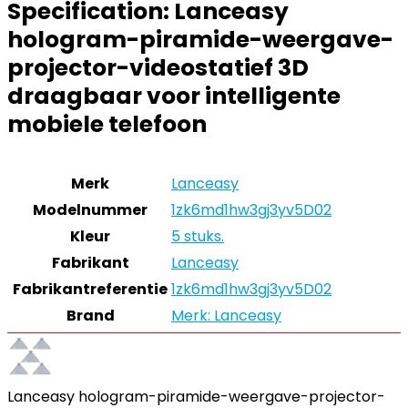
Specification:
Lanceasy
hologram-piramide-weergave-
projector-videostatief 3D
draagbaar voor intelligente
mobiele telefoon
Merk
‎Lanceasy
Modelnummer
‎1zk6md1hw3gj3yv5D02
Kleur
‎5 stuks.
Fabrikant
‎Lanceasy
Fabrikantreferentie
‎1zk6md1hw3gj3yv5D02
Brand
Merk: Lanceasy
Lanceasy hologram-piramide-weergave-projector-