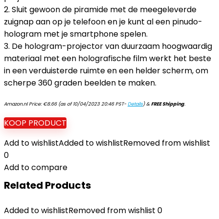
2. Sluit gewoon de piramide met de meegeleverde
zuignap aan op je telefoon en je kunt al een pinudo-
hologram met je smartphone spelen.
3. De hologram-projector van duurzaam hoogwaardig
materiaal met een holografische film werkt het beste
in een verduisterde ruimte en een helder scherm, om
scherpe 360 graden beelden te maken.
Amazon.nl Price:
€
8.66
(as of 10/04/2023 20:46 PST-
Details
)
&
FREE Shipping
.
KOOP PRODUCT
Add to wishlist
Added to wishlist
Removed from wishlist
0
Add to compare
Related Products
Added to wishlist
Removed from wishlist
0