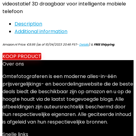
videostatief 3D draagbaar voor intelligente mobiele
telefoon
Description
Additional information
Amazon.nl Price:
€
8.66
(as of 10/04/2023 20:46 PST-
Details
)
&
FREE Shipping
.
KOOP PRODUCT
Over ons
Omtefotograferen is een moderne alles-in-één
prijsvergelijkings- en beoordelingswebsite die de beste
deals biedt die beschikbaar zijn op amazon en u op de
hoogte houdt via de laatst toegevoegde blogs. Alle
afbeeldingen zijn auteursrechtelijk beschermd door
hun respectievelijke eigenaren. Alle geciteerde inhoud
is afgeleid van hun respectievelijke bronnen.
Snelle links