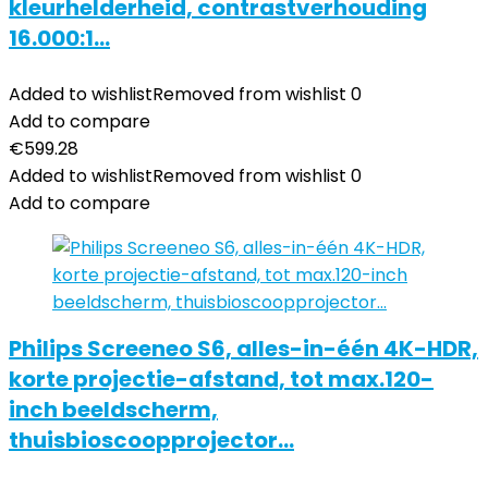
kleurhelderheid, contrastverhouding
16.000:1…
Added to wishlist
Removed from wishlist
0
Add to compare
€
599.28
Added to wishlist
Removed from wishlist
0
Add to compare
Philips Screeneo S6, alles-in-één 4K-HDR,
korte projectie-afstand, tot max.120-
inch beeldscherm,
thuisbioscoopprojector…