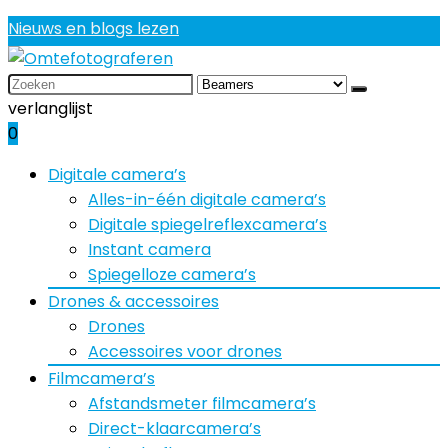
Nieuws en blogs lezen
Search
for:
verlanglijst
0
Digitale camera’s
Alles-in-één digitale camera’s
Digitale spiegelreflexcamera’s
Instant camera
Spiegelloze camera’s
Drones & accessoires
Drones
Accessoires voor drones
Filmcamera’s
Afstandsmeter filmcamera’s
Direct-klaarcamera’s