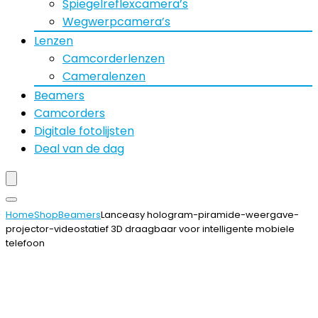
Spiegelreflexcamera’s
Wegwerpcamera’s
Lenzen
Camcorderlenzen
Cameralenzen
Beamers
Camcorders
Digitale fotolijsten
Deal van de dag
Home
Shop
Beamers
Lanceasy hologram-piramide-weergave-
projector-videostatief 3D draagbaar voor intelligente mobiele
telefoon