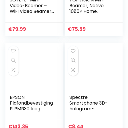
Video-Beamer –
Beamer, Native
WiFi Video Beamer
1080P Home
1080P Full HD Video
Cinema Beamer
Projector For
Ondersteunt 1080P
Smartphone
Full HD, 6500
€
79.99
€
75.99
iPhone/Samsung/H
Lumen Video
auwei usw…
Beamer met 300…
EPSON
Spectre
Plafondbevestiging
Smartphone 3D-
ELPMB30 laag
hologram-
profiel
projector – voor
elke smartphone.
€
143.35
€
8.44