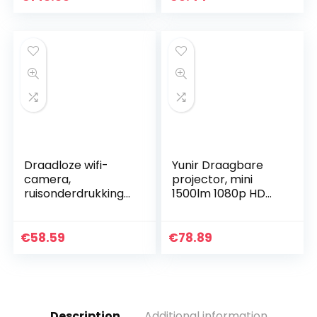
Draadloze wifi-
Yunir Draagbare
camera,
projector, mini
ruisonderdrukkings
1500lm 1080p HD
geluid
LED-thuisbioscoop
Panoramische wifi-
multimedia-
ip-camera(100-
videoplayer-
€
58.59
€
78.89
240V Europese
projector voor
norm, Vertalen)
schoolkantoren…
Description
Additional information