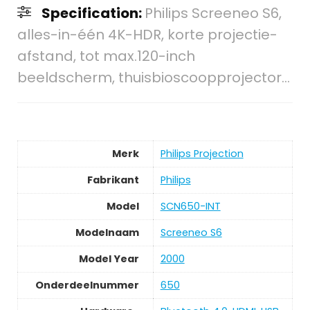
Specification:
Philips Screeneo S6,
alles-in-één 4K-HDR, korte projectie-
afstand, tot max.120-inch
beeldscherm, thuisbioscoopprojector…
Merk
‎Philips Projection
Fabrikant
‎Philips
Model
‎SCN650-INT
Modelnaam
‎Screeneo S6
Model Year
‎2000
Onderdeelnummer
‎650