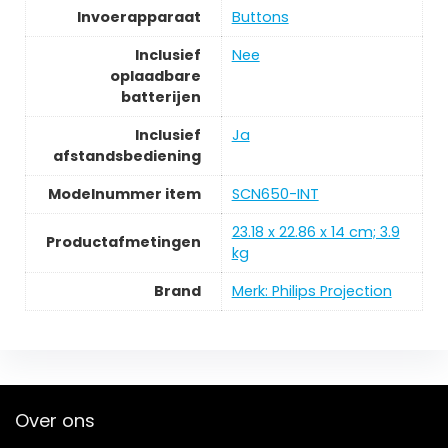
Invoerapparaat
‎Buttons
Inclusief
‎Nee
oplaadbare
batterijen
Inclusief
‎Ja
afstandsbediening
Modelnummer item
‎SCN650-INT
‎23.18 x 22.86 x 14 cm; 3.9
Productafmetingen
kg
Brand
Merk: Philips Projection
Over ons