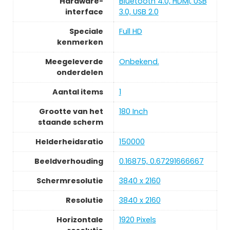
Hardware-
‎Bluetooth 4.0, HDMI, USB
interface
3.0, USB 2.0
Speciale
‎Full HD
kenmerken
Meegeleverde
‎Onbekend.
onderdelen
Aantal items
‎1
Grootte van het
‎180 Inch
staande scherm
Helderheidsratio
‎150000
Beeldverhouding
‎0.16875, 0.67291666667
Schermresolutie
‎3840 x 2160
Resolutie
‎3840 x 2160
Horizontale
‎1920 Pixels