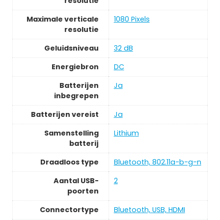
resolutie
Maximale verticale
‎1080 Pixels
resolutie
Geluidsniveau
‎32 dB
Energiebron
‎DC
Batterijen
‎Ja
inbegrepen
Batterijen vereist
‎Ja
Samenstelling
‎Lithium
batterij
Draadloos type
‎Bluetooth, 802.11a-b-g-n
Aantal USB-
‎2
poorten
Connectortype
‎Bluetooth, USB, HDMI