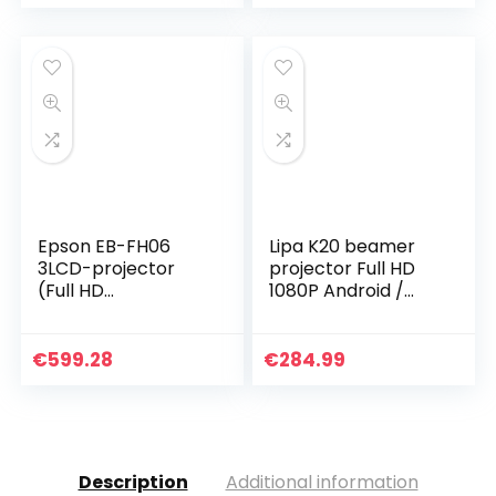
Omhulsel…
HD Ondersteund,
Mini Projector…
Epson EB-FH06
Lipa K20 beamer
3LCD-projector
projector Full HD
(Full HD
1080P Android /
1.920×1.080p, 3.500
Beamer met
lumen wit- en
Android besturing /
kleurhelderheid,
Buetooth en wifi/
€
599.28
€
284.99
contrastverhoudin
Full HD / 2x HDMI
g 16.000:1…
en…
Description
Additional information