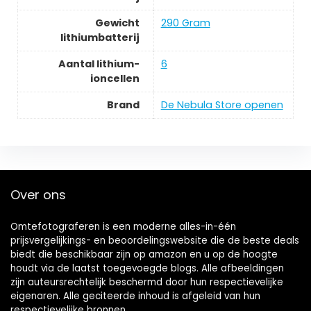
Gewicht
‎290 Gram
lithiumbatterij
Aantal lithium-
‎6
ioncellen
Brand
De Nebula Store openen
Over ons
Omtefotograferen is een moderne alles-in-één
prijsvergelijkings- en beoordelingswebsite die de beste deals
biedt die beschikbaar zijn op amazon en u op de hoogte
houdt via de laatst toegevoegde blogs. Alle afbeeldingen
zijn auteursrechtelijk beschermd door hun respectievelijke
eigenaren. Alle geciteerde inhoud is afgeleid van hun
respectievelijke bronnen.