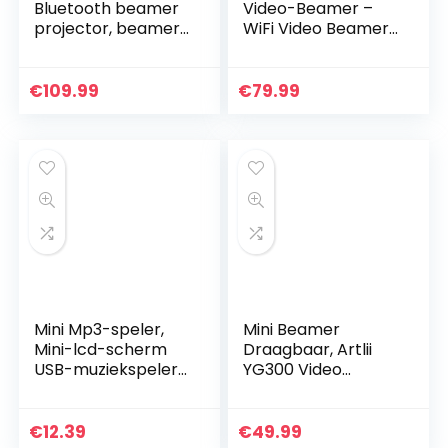
Bluetooth beamer
Video-Beamer –
projector, beamer
WiFi Video Beamer
7000 lumen Full HD
1080P Full HD Video
120″, ondersteuning
Projector For
1080P Full HD
Smartphone
€
109.99
€
79.99
multimedia-
iPhone/Samsung/H
apparaten
auwei usw…
【Energie-
efficiëntieklasse:
A++】 (wit)
Mini Mp3-speler,
Mini Beamer
Mini-lcd-scherm
Draagbaar, Artlii
USB-muziekspeler,
YG300 Video
met Koptelefoon,
Projector voor
Ultralichte Clip-on-
Buitenshuis,
speler, Metalen
Beamer 1080p Full
€
12.39
€
49.99