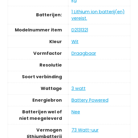
‎1 Lithium ion batterij(en)
Batterijen:
vereist.
Modelnummer item
‎D2131321
Kleur
‎Wit
Vormfactor
‎Draagbaar
Resolutie
Soort verbinding
Wattage
‎3 watt
Energiebron
‎Battery Powered
Batterijen wel of
‎Nee
niet meegeleverd
Vermogen
‎73 Watt-uur
lithiumbatterij