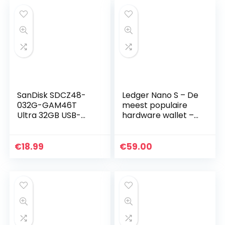
SanDisk SDCZ48-
Ledger Nano S – De
032G-GAM46T
meest populaire
Ultra 32GB USB-
hardware wallet –
stick USB 3.0 tot
Koop uw Bitcoin,
100.MB/s – 3-pack,
Ethereum en vele
Zwart
andere munten en
€
18.99
€
59.00
beheer en sla ze…