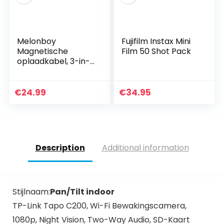
Melonboy
Fujifilm Instax Mini
Magnetische
Film 50 Shot Pack
oplaadkabel, 3-in-1
magnetische
laadkabel, 4 stuks, 1
m + 1 m + 2 m + 2
€
24.99
€
34.95
m, 360 graden
draaibaar en…
Description
Additional information
Stijlnaam:
Pan/Tilt indoor
TP-Link Tapo C200, Wi-Fi Bewakingscamera,
1080p, Night Vision, Two-Way Audio, SD-Kaart