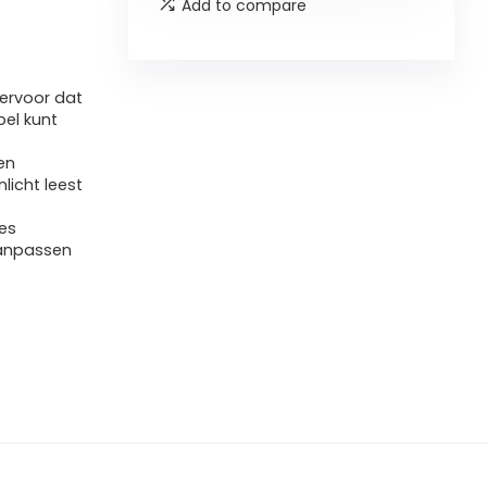
Add to compare
 ervoor dat
bel kunt
en
nlicht leest
ies
aanpassen