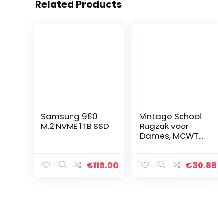
Related Products
Samsung 980
Vintage School
M.2 NVME 1TB SSD
Rugzak voor
Dames, MCWTH
Laptoprugzak
met USB-
oplaadpoort
€
119.00
€
30.88
voor Meisjes