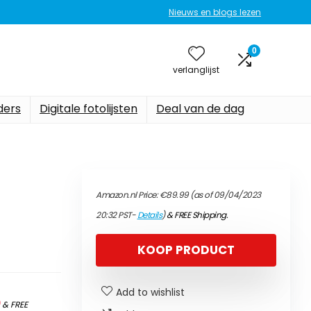
Nieuws en blogs lezen
0
verlanglijst
ers
Digitale fotolijsten
Deal van de dag
Amazon.nl Price:
€
89.99
(as of 09/04/2023
20:32 PST-
Details
)
&
FREE Shipping
.
KOOP PRODUCT
Add to wishlist
)
&
FREE