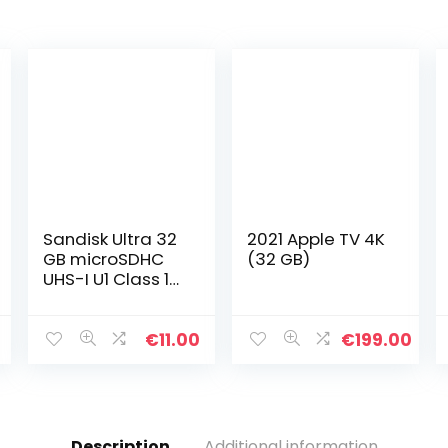
Sandisk Ultra 32
2021 Apple TV 4K
GB microSDHC
(32 GB)
UHS-I U1 Class 10
Geheugen Kaart
met Adapter, tot
120 MB/s
€
11.00
€
199.00
Description
Additional information