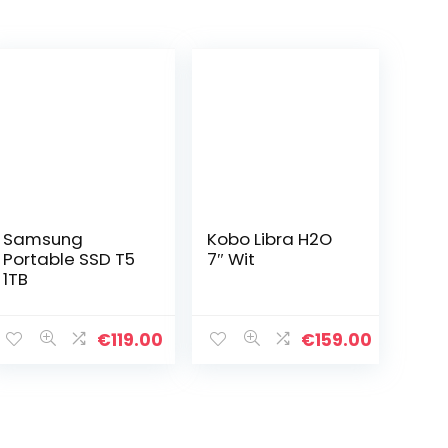
Samsung
Kobo Libra H2O
Portable SSD T5
7″ Wit
1TB
€
119.00
€
159.00