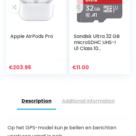
Apple AirPods Pro
Sandisk Ultra 32 GB
microSDHC UHS-I
U1 Class 10
Geheugen Kaart
met Adapter, tot
120 MB/s
€
203.95
€
11.00
Description
Additional information
Op het GPS-model kun je bellen en berichten