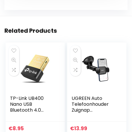
Related Products
TP-Link UB400
UGREEN Auto
Nano USB
Telefoonhouder
Bluetooth 4.0
Zuignap
Adapter Dongle
Windscherm
(voor PC Laptop
Voorruit
Desktop
Dashboard Car
€
8.95
€
13.99