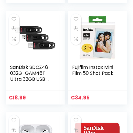
Computer,
Holder Compatibel
Ondersteunt
met iPhone 12 Pro
Windows
Max SE 11 XS XR…
10/8.1/8/7/XP…
SanDisk SDCZ48-
Fujifilm Instax Mini
032G-GAM46T
Film 50 Shot Pack
Ultra 32GB USB-
stick USB 3.0 tot
100.MB/s – 3-pack,
Zwart
€
18.99
€
34.95