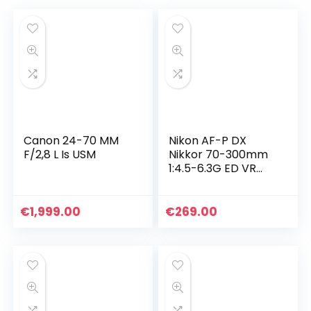
Canon 24-70 MM
Nikon AF-P DX
F/2,8 L Is USM
Nikkor 70-300mm
1:4.5-6.3G ED VR
lens (58 mm
filterschroefdraad)
voor Nikon-F-
€
1,999.00
€
269.00
bajonet zwart