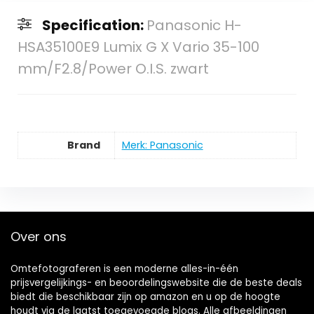
Specification:
Panasonic H-
HSA35100E9 Lumix G X Vario 35-100
mm/F2.8/Power O.I.S. zwart
Brand
Merk: Panasonic
Over ons
Omtefotograferen is een moderne alles-in-één
prijsvergelijkings- en beoordelingswebsite die de beste deals
biedt die beschikbaar zijn op amazon en u op de hoogte
houdt via de laatst toegevoegde blogs. Alle afbeeldingen