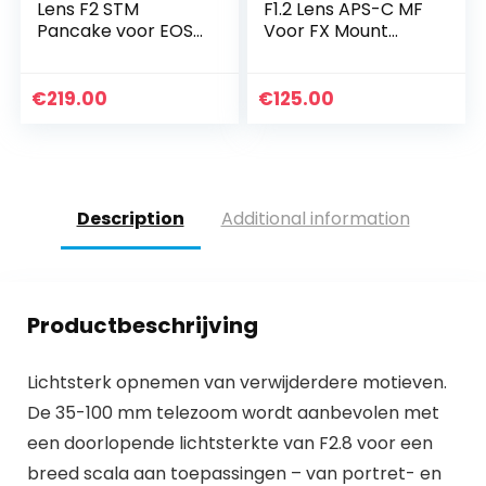
Lens F2 STM
F1.2 Lens APS-C MF
Pancake voor EOS
Voor FX Mount
M (vaste
Camera’s X-A1 X-
brandpuntsafstand
A10 X-M1 X-M2 X-H1
, 43 mm filterdraad,
X-T1 X-T10 X-T2 X-
€
219.00
€
125.00
servo-autofocus),
T20 X-T3 X-T4 X…
zwart
Description
Additional information
Productbeschrijving
Lichtsterk opnemen van verwijderdere motieven.
De 35-100 mm telezoom wordt aanbevolen met
een doorlopende lichtsterkte van F2.8 voor een
breed scala aan toepassingen – van portret- en