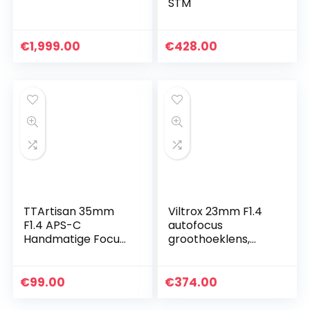
STM
€
1,999.00
€
428.00
TTArtisan 35mm
Viltrox 23mm F1.4
F1.4 APS-C
autofocus
Handmatige Focus
groothoeklens,
Lens Compatibel
compatibel met
met Fuji X Mount
APS-C Nikon Z-
Camera X-A10 X-
mount spiegelloze
€
99.00
€
374.00
A20 X-A3 X-A5 X-
camera Z fc Z50 Z5
A7 X-M1 X-M2…
Z6 Z6 II Z7…