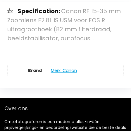
Specification:
Canon RF 15-35 mm
Zoomlens F2.8L IS USM voor EOS R
ultragroothoek (82 mm filterdraad,
beeldstabilisator, autofocus…
Brand
Merk: Canon
Over ons
Omtefotograferen is een moderne alles-in-één
prijsvergelijkings- en beoordelingswebsite die de beste deals