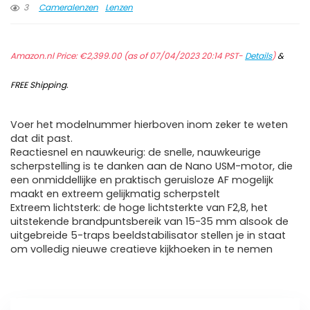
3
Cameralenzen
Lenzen
Amazon.nl Price:
€
2,399.00
(as of 07/04/2023 20:14 PST-
Details
)
&
FREE Shipping
.
Voer het modelnummer hierboven inom zeker te weten
dat dit past.
Reactiesnel en nauwkeurig: de snelle, nauwkeurige
scherpstelling is te danken aan de Nano USM-motor, die
een onmiddellijke en praktisch geruisloze AF mogelijk
maakt en extreem gelijkmatig scherpstelt
Extreem lichtsterk: de hoge lichtsterkte van F2,8, het
uitstekende brandpuntsbereik van 15-35 mm alsook de
uitgebreide 5-traps beeldstabilisator stellen je in staat
om volledig nieuwe creatieve kijkhoeken in te nemen