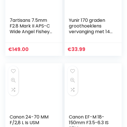
7artisans 7.5mm
Yunir 170 graden
F2.8 Mark II APS-C
groothoeklens
Wide Angel Fisheye
vervanging met 14
Mirrorless Lens
miljoen pixels M12
Voor NIKON Z
draad, voor Gopro
Camera’s Fit Z6 Z7
Hero 4/3+/3
€
149.00
€
33.99
Z50 Z5 Zwart
zwarte actie
camera…
Canon 24-70 MM
Canon EF-M 18-
F/2,8 L Is USM
150mm F3.5-6.3 IS