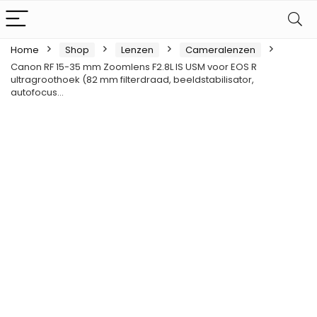
Home
Shop
Lenzen
Cameralenzen
Canon RF 15-35 mm Zoomlens F2.8L IS USM voor EOS R
ultragroothoek (82 mm filterdraad, beeldstabilisator,
autofocus…