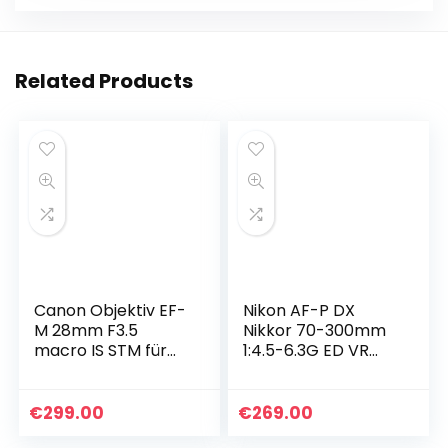
Related Products
Canon Objektiv EF-
Nikon AF-P DX
M 28mm F3.5
Nikkor 70-300mm
macro IS STM für
1:4.5-6.3G ED VR
EOS M
lens (58 mm
(Festbrennweite,
filterschroefdraad)
43mm
voor Nikon-F-
€
299.00
€
269.00
filtergewinde,
bajonet zwart