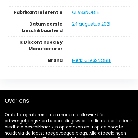
Fabrikantreferentie
GLASSNOBLE
Datum eerste
24 augustus 2021
beschikbaarheid
Is Discontinued By
Manufacturer
Brand
Merk: GLASSNOBLE
Over ons
Omtefotograferen is een moderne alles-in-één
prijsvergelijkings- en beoordelingswebsite die de beste deals
biedt die beschikbaar zijn op amazon en u op de hoogte
houdt via de laatst toegevoegde blogs. Alle afbeeldingen