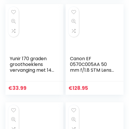
Hybrid IS), schwarz
Yunir 170 graden
Canon EF
groothoeklens
0570C005AA 50
vervanging met 14
mm f/1.8 STM Lens,
miljoen pixels M12
zwart, 6 cm
draad, voor Gopro
Hero 4/3+/3
€
33.99
€
128.95
zwarte actie
camera…