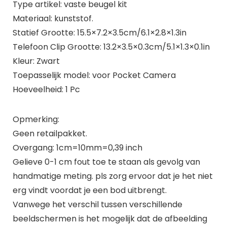
Type artikel: vaste beugel kit
Materiaal: kunststof.
Statief Grootte: 15.5×7.2×3.5cm/6.1×2.8×1.3in
Telefoon Clip Grootte: 13.2×3.5×0.3cm/5.1×1.3×0.1in
Kleur: Zwart
Toepasselijk model: voor Pocket Camera
Hoeveelheid: 1 Pc
Opmerking:
Geen retailpakket.
Overgang: 1cm=10mm=0,39 inch
Gelieve 0-1 cm fout toe te staan als gevolg van
handmatige meting. pls zorg ervoor dat je het niet
erg vindt voordat je een bod uitbrengt.
Vanwege het verschil tussen verschillende
beeldschermen is het mogelijk dat de afbeelding