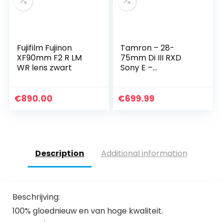
Fujifilm Fujinon
Tamron – 28-
XF90mm F2 R LM
75mm Di III RXD
WR lens zwart
Sony E –
Lichtsterke
Standaardzoom
voor Sony
€
890.00
€
699.99
Mirrorless
Systeemcamera’s
– Model A036
Description
Additional information
Beschrijving:
100% gloednieuw en van hoge kwaliteit.