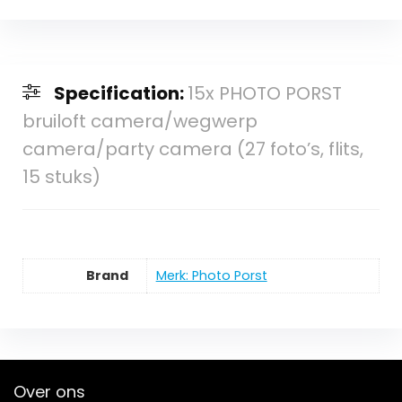
Specification:
15x PHOTO PORST
bruiloft camera/wegwerp
camera/party camera (27 foto’s, flits,
15 stuks)
Brand
Merk: Photo Porst
Over ons