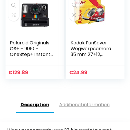
Polaroid Originals
Kodak FunSaver
OS+ – 9010 –
Wegwerpcamera
OneStep+ Instant
35 mm 27+12,
Camera – Zwart
Meerkleurig, 4 x 7,2
x 13 cm
€
129.89
€
24.99
Description
Additional information