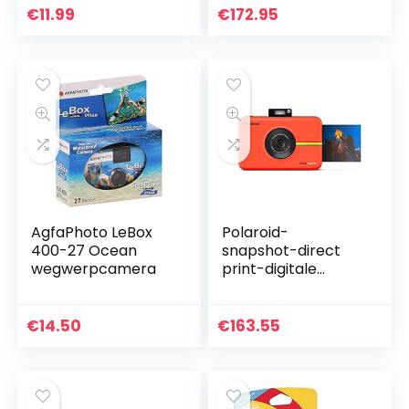
Printer van Aenllosi.
€
11.99
€
172.95
(Geel, alleen…
AgfaPhoto LeBox
Polaroid-
400-27 Ocean
snapshot-direct
wegwerpcamera
print-digitale
camera met LCD-
display, Onbekend,
rood, LCD Display
€
14.50
€
163.55