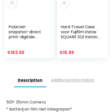
Polaroid-
Hard Travel Case
snapshot-direct
voor Fujifilm instax
print-digitale
SQUARE SQ1 instant
camera met LCD-
camera door
display, Onbekend,
Aenllosi (alleen
rood, LCD Display
Case, Oranje)
€
163.55
€
15.99
Description
Additional information
501F 35mm Camera
* Batterij en film niet inbegrepen*