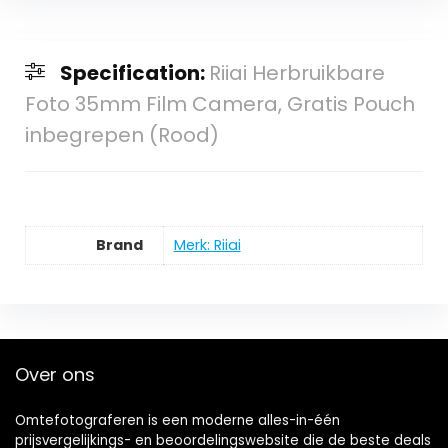
Specification:
Riiai Herbruikbare
Foto 35mm Film Camera, Gratis Pouch
inbegrepen (Rood)
Brand
Merk: Riiai
Over ons
Omtefotograferen is een moderne alles-in-één
prijsvergelijkings- en beoordelingswebsite die de beste deals