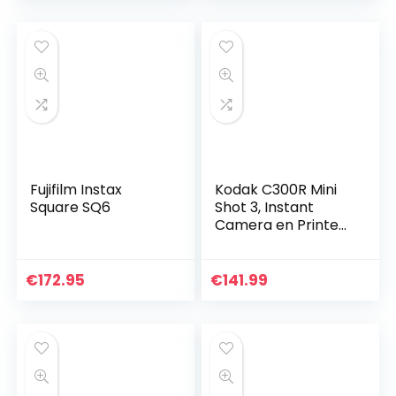
Fujifilm Instax
Kodak C300R Mini
Square SQ6
Shot 3, Instant
Camera en Printer
+ 6 Cartridges,
Instant foto’s
vierkant 76×76
€
172.95
€
141.99
mm, compatibel
met iOS…