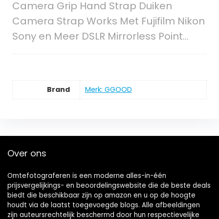
Camera Grip Hand Strap Duiken
Camera Strap Works Met Fujifilm Nikon
Sony en Meer DSLR Mirrorless Point…
Brand
Merk: GGOOD
Over ons
Omtefotograferen is een moderne alles-in-één
prijsvergelijkings- en beoordelingswebsite die de beste deals
biedt die beschikbaar zijn op amazon en u op de hoogte
houdt via de laatst toegevoegde blogs. Alle afbeeldingen
zijn auteursrechtelijk beschermd door hun respectievelijke