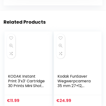
Related Products
KODAK Instant
Kodak FunSaver
Print 3’x3′ Cartridge
Wegwerpcamera
30 Prints Mini Shot
35 mm 27+12,
Combo
Meerkleurig, 4 x 7,2
x 13 cm
€
11.99
€
24.99