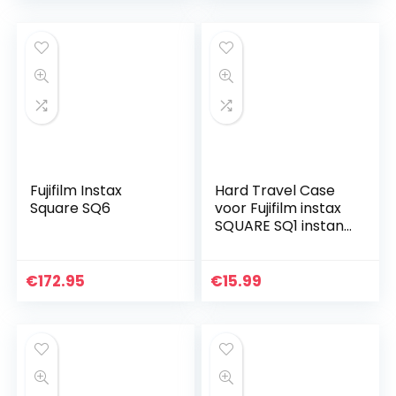
Fujifilm Instax
Hard Travel Case
Square SQ6
voor Fujifilm instax
SQUARE SQ1 instant
camera door
Aenllosi (alleen
Case, Oranje)
€
172.95
€
15.99