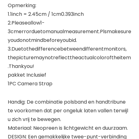
Opmerking:
1.1inch = 2.45cm / 1cm0.393inch
2.Pleaseallow1-
3cmerrorduetomanualmeasurement.Plsmakesure
youdonotmindbeforeyoubid.
3.Duetothedifferencebetweendifferentmonitors,
thepicturemaynotreflecttheactualcoloroftheitem
.Thankyou!
pakket Inclusief
1PC Camera Strap
Handig: De combinatie polsband en handtribune
te voorkomen dat per ongeluk laten vallen terwijl
u zich vrij te bewegen.
Materiaal: Neopreen is lichtgewicht en duurzaam.
DESIGN: Een gemakkelijke twee-punt-verbinding