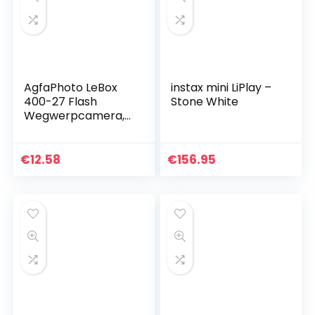
AgfaPhoto LeBox
instax mini LiPlay –
400-27 Flash
Stone White
Wegwerpcamera,
12 x 3.5 x 6 cm
€
12.58
€
156.95