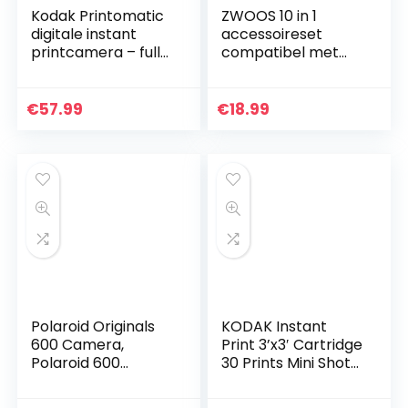
Kodak Printomatic
ZWOOS 10 in 1
digitale instant
accessoireset
printcamera – full-
compatibel met
colour afdrukken
Instax Mini 11,
op ZINK 2 x 3 inch
inclusief album,
fotopapier met
lens, fotolijsten en
€
57.99
€
18.99
kleverige…
meer
Polaroid Originals
KODAK Instant
600 Camera,
Print 3’x3′ Cartridge
Polaroid 600
30 Prints Mini Shot
Camera – One
Combo
Step Close up,