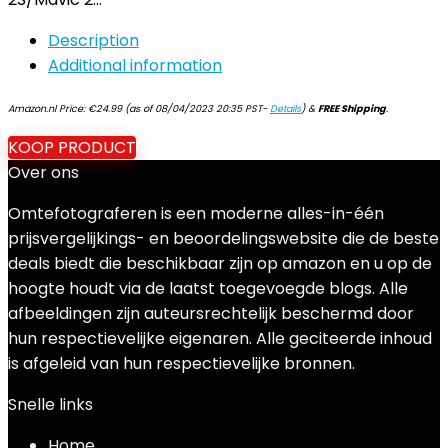
Description
Additional information
Amazon.nl Price:
€
24.99
(as of 08/04/2023 20:35 PST-
Details
)
&
FREE Shipping
.
KOOP PRODUCT
Over ons
Omtefotograferen is een moderne alles-in-één
prijsvergelijkings- en beoordelingswebsite die de beste
deals biedt die beschikbaar zijn op amazon en u op de
hoogte houdt via de laatst toegevoegde blogs. Alle
afbeeldingen zijn auteursrechtelijk beschermd door
hun respectievelijke eigenaren. Alle geciteerde inhoud
is afgeleid van hun respectievelijke bronnen.
Snelle links
Home