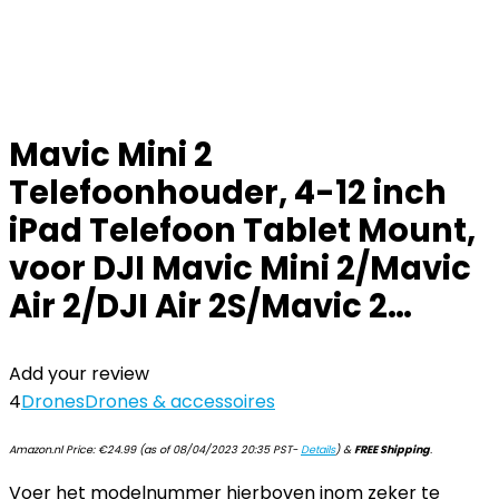
Mavic Mini 2
Telefoonhouder, 4-12 inch
iPad Telefoon Tablet Mount,
voor DJI Mavic Mini 2/Mavic
Air 2/DJI Air 2S/Mavic 2…
Add your review
4
Drones
Drones & accessoires
Amazon.nl Price:
€
24.99
(as of 08/04/2023 20:35 PST-
Details
)
&
FREE Shipping
.
Voer het modelnummer hierboven inom zeker te