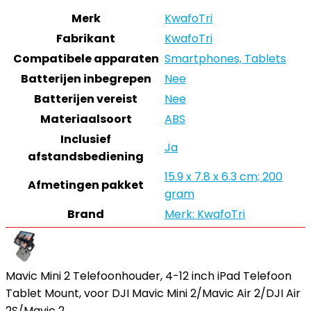
Merk
‎KwafoTri
Fabrikant
‎KwafoTri
Compatibele apparaten
‎Smartphones, Tablets
Batterijen inbegrepen
‎Nee
Batterijen vereist
‎Nee
Materiaalsoort
‎ABS
Inclusief
‎Ja
afstandsbediening
‎15.9 x 7.8 x 6.3 cm; 200
Afmetingen pakket
gram
Brand
Merk: KwafoTri
Mavic Mini 2 Telefoonhouder, 4-12 inch iPad Telefoon
Tablet Mount, voor DJI Mavic Mini 2/Mavic Air 2/DJI Air
2S/Mavic 2…