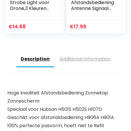
Strobe Light voor
Afstandsbediening
Drone,3 Kleuren
Antenne Signaal
Flash LED
Booster Range
Waarschuwingslich
Extender 5,8 GHz
t,Mini Drone
Signal Booster
€
14.68
€
17.99
Nachtvlucht Fit
Range Extender…
Voor DJI Air 2S,3…
Description
Additional information
Hoge kwaliteit Afstandsbediening Zonnekap
Zonnescherm
Speciaal voor Hubsan H501S H502S H107D
Geschikt voor afstandsbediening H906A H901A
100% perfecte pasvorm, hoeft niet te Refit