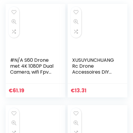
#N/A S60 Drone
XUSUYUNCHUANG
met 4K 1080P Dual
Rc Drone
Camera, wifi Fpv
Accessoires DIY
Drone voor
Hexcopter
Volwassenen met
Quadcopter Part
4K Hd Groothoek
Gemfan 1447
€
61.19
€
13.31
Camera 2000Mah
Propeller 14 Inch
Lange…
Glasvezel Nylon…