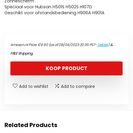
Zonnescherm
Speciaal voor Hubsan H501S H502S H107D
Geschikt voor afstandsbediening H906A H901A
Amazon.nl Price:
€
9.90
(as of 08/04/2023 20:35 PST-
Details
)
&
FREE Shipping
.
KOOP PRODUCT
Add to wishlist
Add to compare
Related Products