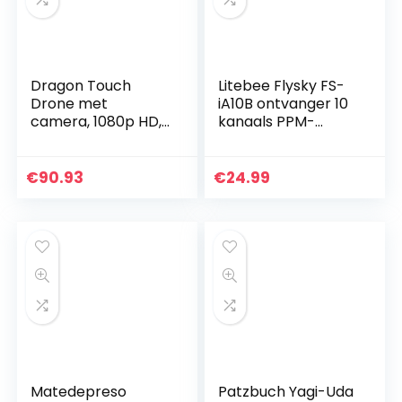
Dragon Touch
Litebee Flysky FS-
Drone met
iA10B ontvanger 10
camera, 1080p HD,
kanaals PPM-
120° groothoek,
output met iBus-
duurzaam, RC
poort 2.4GHz RC-
quadrocopter met
ontvanger voor i6
€
90.93
€
24.99
wifi, FPV live
i6S i10 i6x…
overdracht, tap…
Matedepreso
Patzbuch Yagi-Uda