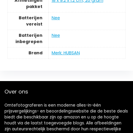
Afmetingen
‎18 x 9.2 x 1.2 cm; 20 gram
pakket
Batterijen
‎Nee
vereist
Batterijen
‎Nee
inbegrepen
Brand
Merk: HUBSAN
Over ons
Omtefotograferen is een moderne alles-in-één
prijsvergelijkings- en beoordelingswebsite die de beste deals
biedt die beschikbaar zijn op amazon en u op de hoogte
houdt via de laatst toegevoegde blogs. Alle afbeeldingen
zijn auteursrechtelijk beschermd door hun respectievelijke