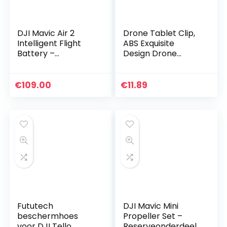
DJI Mavic Air 2
Drone Tablet Clip,
Intelligent Flight
ABS Exquisite
Battery –
Design Drone
Vluchtbatterij,
Uitschuifbare
Maximale Vliegtijd
Tablet Clip, Black
34 Minuten,
Mini 2 voor Mavic
€
109.00
€
11.89
Geïntegreerd
Air 2
Intelligent…
Fututech
DJI Mavic Mini
beschermhoes
Propeller Set –
voor DJI Tello,
Reserveonderdeel