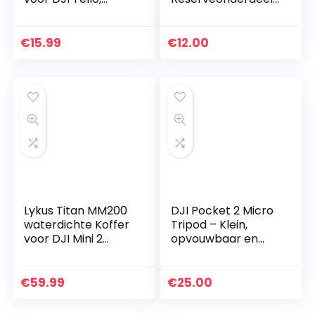
propellerbescher
voor Drone, Stille
ming, beschermtas
Vliegtoebehoren,
voor drone
Verkocht in paren,
€
15.99
€
12.00
Klein formaat…
Lykus Titan MM200
DJI Pocket 2 Micro
waterdichte Koffer
Tripod – Klein,
voor DJI Mini 2
opvouwbaar en
Mavic Mini 2 Fly
draagbaar, zodat
More Combo
DJI Pocket 2 stabiel
op een vlakke
€
59.99
€
25.00
ondergrond kan…