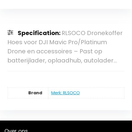
Specification:
RLSOCO Dronekoffer
Hoes voor DJI Mavic Pro/Platinum
Drone en accessoires – Past op
batterijlader, oplaadhub, autolader…
Brand
Merk: RLSOCO
Over ons