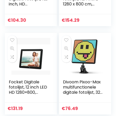
inch, HD
1280 x 800 cm,
elektronische
hoge resolutie,
fotolijst, Android 8.1
digitaal aflum met
OS 1280 x 800 IPS-
bewegingssensor,
€
104.30
€
154.29
display, 16 GB…
foto/muziek…
Focket Digitale
Divoom Pixoo-Max
fotolijst, 12 inch LED
multifunctionele
HD 1280×800,
digitale fotolijst, 32
klok/muziek/video/
x 32
kalender speler
programmeerbaar
met
pixeltype LED-
€
131.19
€
76.49
afstandsbediening
display voor kamer