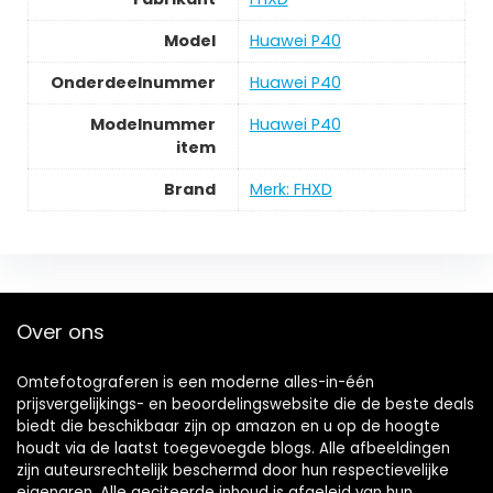
Model
‎Huawei P40
Onderdeelnummer
‎Huawei P40
Modelnummer
‎Huawei P40
item
Brand
Merk: FHXD
Over ons
Omtefotograferen is een moderne alles-in-één
prijsvergelijkings- en beoordelingswebsite die de beste deals
biedt die beschikbaar zijn op amazon en u op de hoogte
houdt via de laatst toegevoegde blogs. Alle afbeeldingen
zijn auteursrechtelijk beschermd door hun respectievelijke
eigenaren. Alle geciteerde inhoud is afgeleid van hun