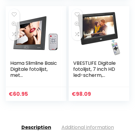
gaming…
Hama Slimline Basic
VBESTLIFE Digitale
Digitale fotolijst,
fotolijst, 7 inch HD
met
led-scherm,
afstandsbediening,
digitale fotolijst
zwart, 8 inch
met wekker,
MP3/MP4
€
60.95
€
98.09
filmspeler voor
thuis en op…
Description
Additional information