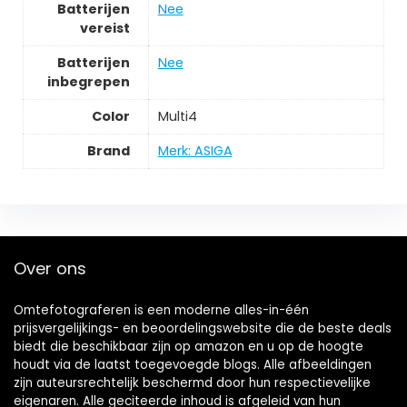
Batterijen
‎Nee
vereist
Batterijen
‎Nee
inbegrepen
Color
‎Multi4
Brand
Merk: ASIGA
Over ons
Omtefotograferen is een moderne alles-in-één
prijsvergelijkings- en beoordelingswebsite die de beste deals
biedt die beschikbaar zijn op amazon en u op de hoogte
houdt via de laatst toegevoegde blogs. Alle afbeeldingen
zijn auteursrechtelijk beschermd door hun respectievelijke
eigenaren. Alle geciteerde inhoud is afgeleid van hun