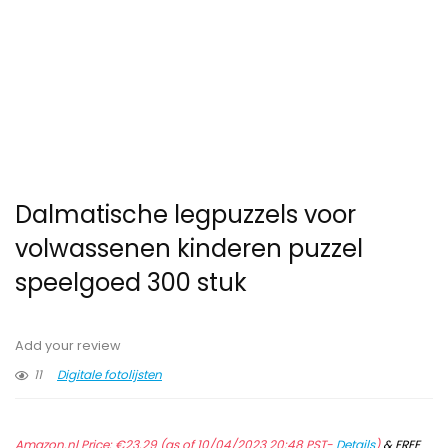
Dalmatische legpuzzels voor
volwassenen kinderen puzzel
speelgoed 300 stuk
Add your review
11
Digitale fotolijsten
Amazon.nl Price:
€
23.29
(as of 10/04/2023 20:48 PST-
Details
)
&
FREE