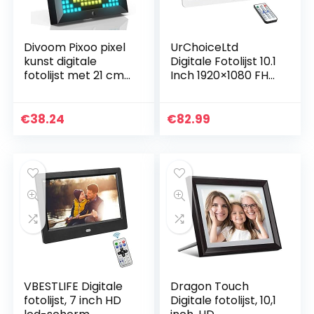
Divoom Pixoo pixel
UrChoiceLtd
kunst digitale
Digitale Fotolijst 10.1
fotolijst met 21 cm
Inch 1920×1080 FHD
sfeer licht App
IPS Groothoek
controle,
Scherm Hoge
bureau/muur led
Resolutie Display
€
38.24
€
82.99
slimme klok,
Foto/Muziek…
decoratieve…
VBESTLIFE Digitale
Dragon Touch
fotolijst, 7 inch HD
Digitale fotolijst, 10,1