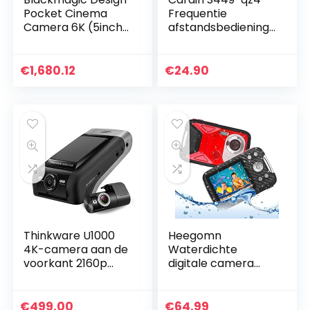
Pocket Cinema
Frequentie
Camera 6K (5inch
afstandsbediening
LCD, externe USB-C
433.92 Mhz 4
media schijf
kanalen
opname, inclusief
€
1,680.12
€
24.90
accessoires), zwart
Thinkware U1000
Heegomn
4K-camera aan de
Waterdichte
voorkant 2160p
digitale camera
UHD-camera aan
voor kinderen, 16
de achterzijde 2K
MP Full HD 1080P,
1440P QHD (EU-
8-voudige digitale
€
499.00
€
64.99