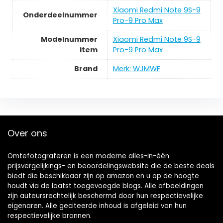
‎Xiaomi Redmi Note 9S-9
Onderdeelnummer
Pro-9 Pro Max
Modelnummer
‎Xiaomi Redmi Note 9S-9
item
Pro-9 Pro Max
Brand
Merk: WJMWF
Over ons
Omtefotograferen is een moderne alles-in-één
prijsvergelijkings- en beoordelingswebsite die de beste deals
biedt die beschikbaar zijn op amazon en u op de hoogte
houdt via de laatst toegevoegde blogs. Alle afbeeldingen
zijn auteursrechtelijk beschermd door hun respectievelijke
eigenaren. Alle geciteerde inhoud is afgeleid van hun
respectievelijke bronnen.