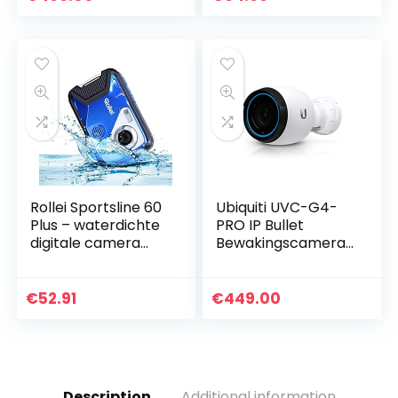
model) – Ultra
zoom,
High…
onderwatercamer
a voor…
Rollei Sportsline 60
Ubiquiti UVC-G4-
Plus – waterdichte
PRO IP Bullet
digitale camera
Bewakingscamera
met 21 MP & Full HD
voor Binnen, Wit
camcorder –
Sports-Cam met
€
52.91
€
449.00
groot display, 21…
Description
Additional information