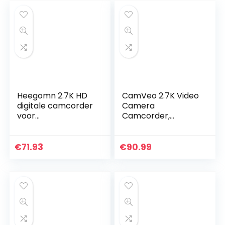
Heegomn 2.7K HD
CamVeo 2.7K Video
digitale camcorder
Camera
voor
Camcorder,
jongeren/leerlinge
Vlogging Camera
n/kinderen, 2688 x
met 16X krachtige
1520P videocamera
zoom en 36 Mega
€
71.93
€
90.99
beginners voor
pixels IR Nachtzicht
YouTube…
Digitaal…