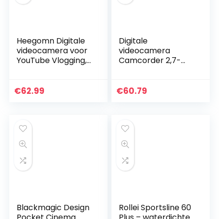
Heegomn Digitale
Digitale
videocamera voor
videocamera
YouTube Vlogging,
Camcorder 2,7-
1080p Mini DV-
inch scherm 270 °
videocamcorder
rotatie 16x High
voor
Definition HD USB-
€
62.99
€
60.79
kinderen/kinderen/
video(black, U.S.
beginners…
regulations)
Blackmagic Design
Rollei Sportsline 60
Pocket Cinema
Plus – waterdichte