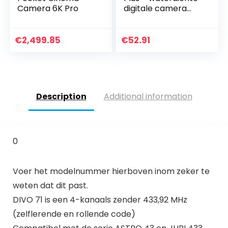
Camera 6K Pro
digitale camera
met 21 MP & Full HD
camcorder –
Sports-Cam met
€
2,499.85
€
52.91
groot display, 21…
Description
Additional information
0
Voer het modelnummer hierboven inom zeker te
weten dat dit past.
DIVO 71 is een 4-kanaals zender 433,92 MHz
(zelflerende en rollende code)