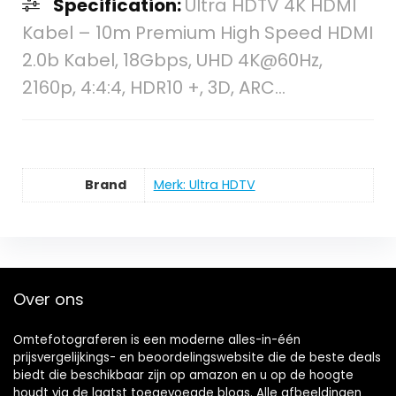
Specification:
Ultra HDTV 4K HDMI
Kabel – 10m Premium High Speed HDMI
2.0b Kabel, 18Gbps, UHD 4K@60Hz,
2160p, 4:4:4, HDR10 +, 3D, ARC…
Brand
Merk: Ultra HDTV
Over ons
Omtefotograferen is een moderne alles-in-één
prijsvergelijkings- en beoordelingswebsite die de beste deals
biedt die beschikbaar zijn op amazon en u op de hoogte
houdt via de laatst toegevoegde blogs. Alle afbeeldingen