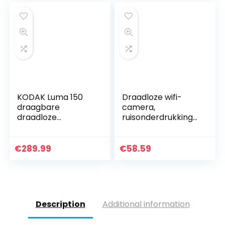
KODAK Luma 150
Draadloze wifi-
draagbare
camera,
draadloze
ruisonderdrukkings
projector – 4K
geluid
video en geluid –
Panoramische wifi-
150 lumen – 380 cm
ip-camera(100-
€
289.99
€
58.59
scherm – HDMI /
240V Europese
USB / Micro SD
norm, Vertalen)
Description
Additional information