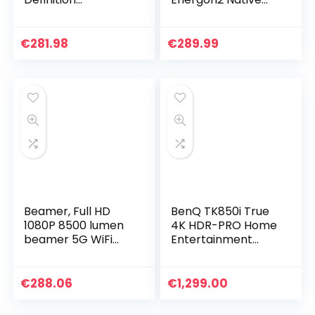
Driedimensionale
1080P Projector, 4K
Holografische Fan
Ondersteund, 2.4G
Projection
/ 5.0G WiFi, Max
€
281.98
€
289.99
Advertising
300″ Scherm,
Machine(EU-
Home Cinema
stekker)
Video Projector
Compatibel met
iOS, Android, TV
Stick, PS4, X-Box,
Laptop,
Smartphone
Beamer, Full HD
BenQ TK850i True
1080P 8500 lumen
4K HDR-PRO Home
beamer 5G WiFi
Entertainment
Bluetooth beamer
Projector
ondersteuning 4K
Aangedreven door
video, LED home
Android TV, 3000
€
288.06
€
1,299.00
theater video
Lumen, 98%
beamer…
Rec.709