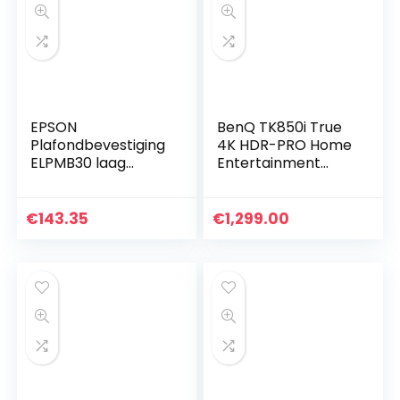
EPSON
BenQ TK850i True
Plafondbevestiging
4K HDR-PRO Home
ELPMB30 laag
Entertainment
profiel
Projector
Aangedreven door
Android TV, 3000
€
143.35
€
1,299.00
Lumen, 98%
Rec.709