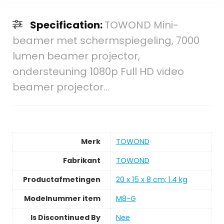
Specification:
TOWOND Mini-
beamer met schermspiegeling, 7000
lumen beamer projector,
ondersteuning 1080p Full HD video
beamer projector…
Merk
‎TOWOND
Fabrikant
‎TOWOND
Productafmetingen
‎20 x 15 x 8 cm; 1.4 kg
Modelnummer item
‎M8-G
Is Discontinued By
‎Nee