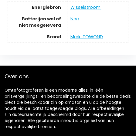
Energiebron
‎Wisselstroom.
Batterijen wel of
‎Nee
niet meegeleverd
Brand
Merk: TOWOND
Over ons
Omtefotograferen is een moderne alles-in-één
prijsvergelijkings- en beoordelingswebsite die de beste deals
biedt die beschikbaar zijn op amazon en u op de hoogte
houdt via de laatst toegevoegde blogs. Alle afbeeldingen
zijn auteursrechtelijk beschermd door hun respectievelijke
eigenaren. Alle geciteerde inhoud is afgeleid van hun
respectievelijke bronnen.