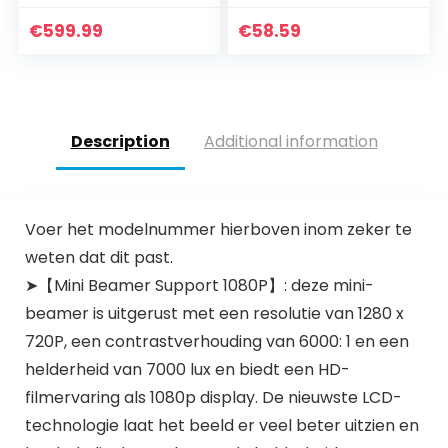
ANSI lumen, 720p
Panoramische wifi-
beeldkwaliteit,
ip-camera(100-
€
599.99
€
58.59
filmprojector,
240V Europese
beeldgrootte…
norm, Vertalen)
Description
Additional information
Voer het modelnummer hierboven inom zeker te
weten dat dit past.
➤【Mini Beamer Support 1080P】: deze mini-
beamer is uitgerust met een resolutie van 1280 x
720P, een contrastverhouding van 6000: 1 en een
helderheid van 7000 lux en biedt een HD-
filmervaring als 1080p display. De nieuwste LCD-
technologie laat het beeld er veel beter uitzien en