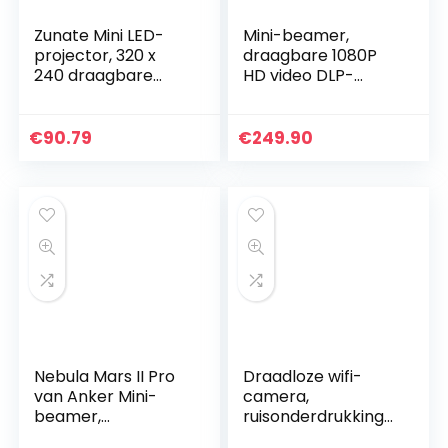
Zunate Mini LED-
Mini-beamer,
projector, 320 x
draagbare 1080P
240 draagbare
HD video DLP-
kleine gekleurde
projector met
LED mini projector
Android 7.1,
voor videofilm,
touchpad, WiFi,
€
90.79
€
249.90
partyspel…
Auto Keystone-
correctie, HDMI…
Nebula Mars II Pro
Draadloze wifi-
van Anker Mini-
camera,
beamer,
ruisonderdrukkings
draagbaar, 500
geluid