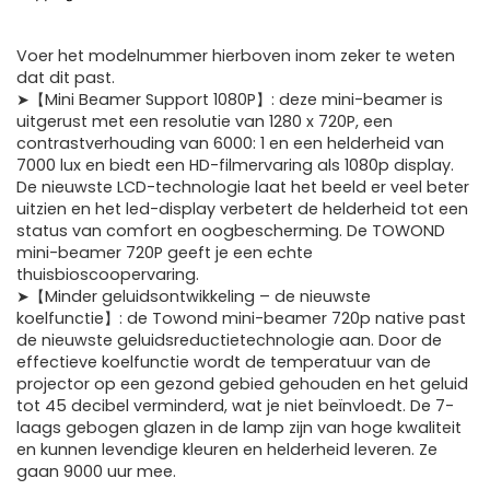
Voer het modelnummer hierboven inom zeker te weten
dat dit past.
➤【Mini Beamer Support 1080P】: deze mini-beamer is
uitgerust met een resolutie van 1280 x 720P, een
contrastverhouding van 6000: 1 en een helderheid van
7000 lux en biedt een HD-filmervaring als 1080p display.
De nieuwste LCD-technologie laat het beeld er veel beter
uitzien en het led-display verbetert de helderheid tot een
status van comfort en oogbescherming. De TOWOND
mini-beamer 720P geeft je een echte
thuisbioscoopervaring.
➤【Minder geluidsontwikkeling – de nieuwste
koelfunctie】: de Towond mini-beamer 720p native past
de nieuwste geluidsreductietechnologie aan. Door de
effectieve koelfunctie wordt de temperatuur van de
projector op een gezond gebied gehouden en het geluid
tot 45 decibel verminderd, wat je niet beïnvloedt. De 7-
laags gebogen glazen in de lamp zijn van hoge kwaliteit
en kunnen levendige kleuren en helderheid leveren. Ze
gaan 9000 uur mee.