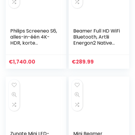
Philips Screeneo S6,
Beamer Full HD WiFi
alles-in-één 4K-
Bluetooth, Artlii
HDR, korte
Energon2 Native
projectie-afstand,
1080P Projector, 4K
tot max.120-inch
Ondersteund, 2.4G
beeldscherm,
/ 5.0G WiFi, Max
€
1,740.00
€
289.99
thuisbioscoopproje
300″ Scherm,
ctor…
Home Cinema
Video Projector
Compatibel met
iOS, Android, TV
Stick, PS4, X-Box,
Laptop,
Smartphone
Zunate Mini LED-
Mini Beamer