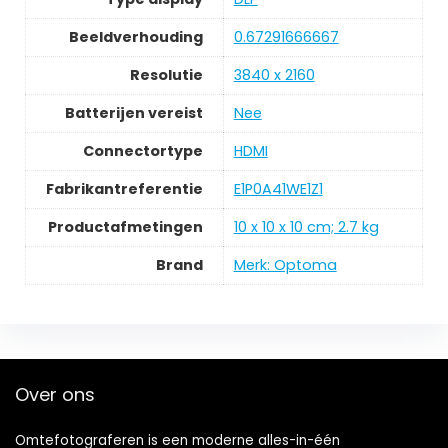
Beeldverhouding
‎0.67291666667
Resolutie
‎3840 x 2160
Batterijen vereist
‎Nee
Connectortype
‎HDMI
Fabrikantreferentie
‎E1P0A41WE1Z1
Productafmetingen
‎10 x 10 x 10 cm; 2.7 kg
Brand
Merk: Optoma
Over ons
Omtefotograferen is een moderne alles-in-één