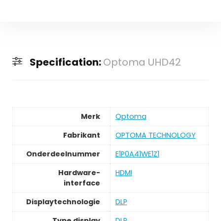
Specification:
Optoma UHD42
Merk
‎Optoma
Fabrikant
‎OPTOMA TECHNOLOGY
Onderdeelnummer
‎E1P0A41WE1Z1
Hardware-
‎HDMI
interface
Displaytechnologie
‎DLP
Type display
‎DLP