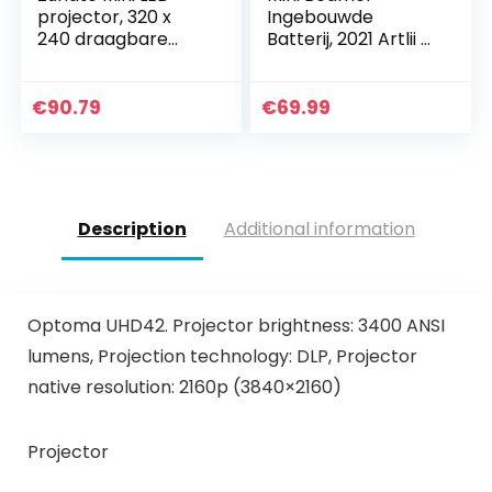
projector, 320 x
Ingebouwde
240 draagbare
Batterij, 2021 Artlii Q
kleine gekleurde
Mini Projector,
LED mini projector
1080p Full HD
voor videofilm,
Ondersteund,
€
90.79
€
69.99
partyspel…
Oplaadbare
Draagbare Video…
Description
Additional information
Optoma UHD42. Projector brightness: 3400 ANSI
lumens, Projection technology: DLP, Projector
native resolution: 2160p (3840×2160)
Projector