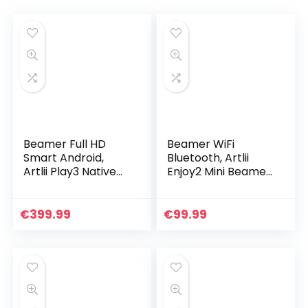
Beamer Full HD
Beamer WiFi
Smart Android,
Bluetooth, Artlii
Artlii Play3 Native
Enjoy2 Mini Beamer,
1080p WiFi
Native 1080p Full
Bluetooth
HD Ondersteund,
Projector, Google
Home Theater
€
399.99
€
99.99
Spraakassistent, 4K
Projector Max 300…
Ondersteund…