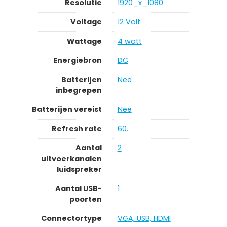
Resolutie
‎1920_x_1080
Voltage
‎12 Volt
Wattage
‎4 watt
Energiebron
‎DC
Batterijen
‎Nee
inbegrepen
Batterijen vereist
‎Nee
Refresh rate
‎60.
Aantal
‎2
uitvoerkanalen
luidspreker
Aantal USB-
‎1
poorten
Connectortype
‎VGA, USB, HDMI