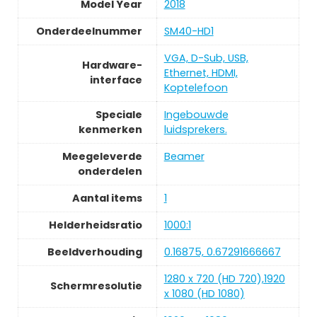
Model Year
‎2018
Onderdeelnummer
‎SM40-HD1
‎VGA, D-Sub, USB,
Hardware-
Ethernet, HDMI,
interface
Koptelefoon
Speciale
‎Ingebouwde
kenmerken
luidsprekers.
Meegeleverde
‎Beamer
onderdelen
Aantal items
‎1
Helderheidsratio
‎1000:1
Beeldverhouding
‎0.16875, 0.67291666667
‎1280 x 720 (HD 720),1920
Schermresolutie
x 1080 (HD 1080)