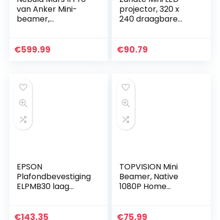
van Anker Mini-
projector, 320 x
beamer,
240 draagbare
draagbaar, 500
kleine gekleurde
ANSI lumen, 720p
LED mini projector
beeldkwaliteit,
voor videofilm,
€
599.99
€
90.79
filmprojector,
partyspel…
beeldgrootte…
EPSON
TOPVISION Mini
Plafondbevestiging
Beamer, Native
ELPMB30 laag
1080P Home
profiel
Cinema Beamer
Ondersteunt 1080P
Full HD, 6500
€
143.35
€
75.99