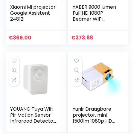
Xiaomi Mi projector,
YABER 9000 lumen
Google Assistent
Full HD 1080P
24812
Beamer WIFI
Bluetooth 5G
Beamer, met 6D
Auto
€
369.00
€
373.88
Trapeziumcorrecti
e & 4P/4D,
Ondersteuning 4K…
YOUANG Tuya Wifi
Yunir Draagbare
Pir Motion Sensor
projector, mini
Infrarood Detector
1500lm 1080p HD
Remote Monitoring
LED-thuisbioscoop
Security Anti-
multimedia-