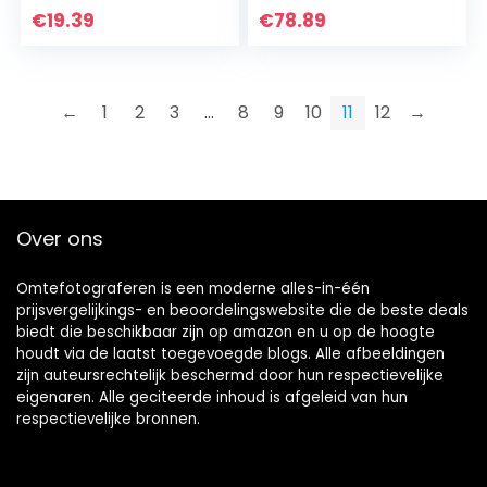
Diefstal Alarm
videoplayer-
€
19.39
€
78.89
Sensor Geschikt…
projector voor
schoolkantoren…
←
1
2
3
…
8
9
10
11
12
→
Over ons
Omtefotograferen is een moderne alles-in-één
prijsvergelijkings- en beoordelingswebsite die de beste deals
biedt die beschikbaar zijn op amazon en u op de hoogte
houdt via de laatst toegevoegde blogs. Alle afbeeldingen
zijn auteursrechtelijk beschermd door hun respectievelijke
eigenaren. Alle geciteerde inhoud is afgeleid van hun
respectievelijke bronnen.