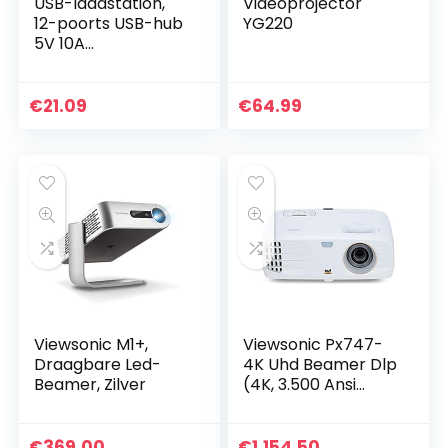
USB-laadstation,
Videoprojector
12-poorts USB-hub
YG220
5V 10A
voedingsadapter,
geschikt voor
gezinsreizen met
€
21.09
€
64.99
verschillende
apparaten(EU)
Viewsonic M1+,
Viewsonic Px747-
Draagbare Led-
4K Uhd Beamer Dlp
Beamer, Zilver
(4K, 3.500 Ansi
Lumen, 2X Hdmi, 10
Watt Luidspreker,
1.2X Optische Zoom,
€
369.00
€
1,154.50