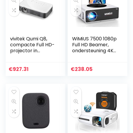
vivitek Qumi Q8,
WiMiUS 7500 1080p
compacte Full HD-
Full HD Beamer,
projector in
ondersteuning 4K
zakformaat, LED-
led video, 300″ (6,5
beamer, 1.000
m) display,
lumen, draadloos,
compatibel met
€
927.31
€
238.05
1920 x 1080 pixels, 4
Fire Stick, PS5,
GB…
smartphone-
projector