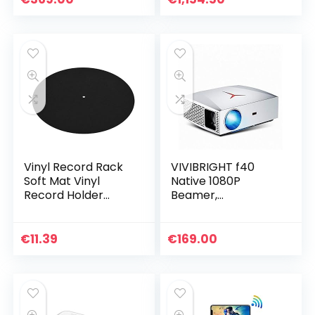
Hdr) Wit
Vinyl Record Rack
VIVIBRIGHT f40
Soft Mat Vinyl
Native 1080P
Record Holder
Beamer,
Ultradunne
4800White LED-
platenspeler
licht 300-inch Full
Record Pad voor
HD-
€
11.39
€
169.00
vinyl record
thuisbioscoopproje
ctor, HiFi-
luidspreker met…