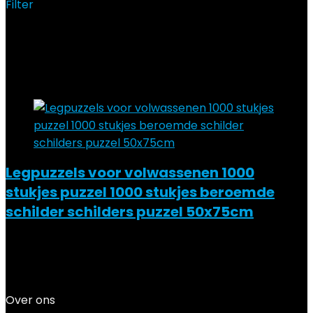
Filter
Showing the single result
Added to wishlist
Removed from wishlist
0
Add to compare
Legpuzzels voor volwassenen 1000
stukjes puzzel 1000 stukjes beroemde
schilder schilders puzzel 50x75cm
Added to wishlist
Removed from wishlist
0
Add to compare
€
32.46
Over ons