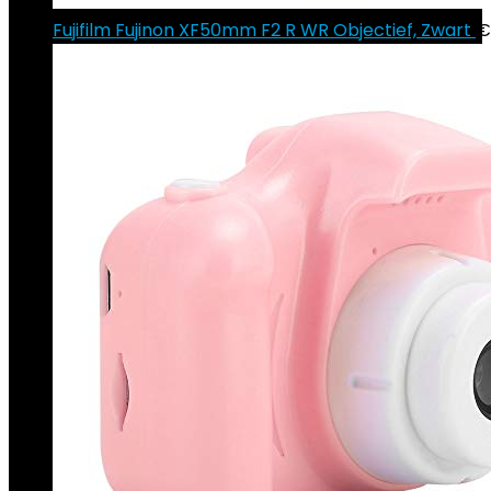
Fujifilm Fujinon XF50mm F2 R WR Objectief, Zwart
€