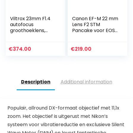
Viltrox 23mm F1.4
Canon EF-M 22 mm
autofocus
Lens F2 STM
groothoeklens,
Pancake voor EOS
compatibel met
M (vaste
APS-C Nikon Z-
brandpuntsafstand
mount spiegelloze
, 43 mm filterdraad,
€
374.00
€
219.00
camera Z fc Z50 Z5
servo-autofocus),
Z6 Z6 II Z7…
zwart
Description
Additional information
Populair, allround DX-formaat objectief met 11,1x
zoom. Het objectief is uitgerust met Nikon’s
systeem voor vibratiereductie en exclusieve Silent
Wave Motor (SWM) en levert fantastische