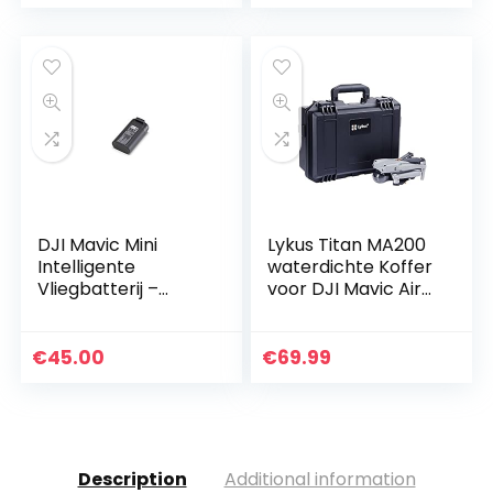
DJI Mavic Mini
Lykus Titan MA200
Intelligente
waterdichte Koffer
Vliegbatterij –
voor DJI Mavic Air
Slimme
2s, DJI Mavic Air 2
Vluchtbatterij,
Fly More Combo
Batterij voor Mavic
€
45.00
€
69.99
Mini, Maximale
Vliegtijd van 30…
Description
Additional information