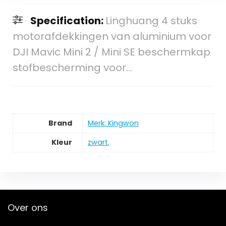
Specification:
Linghuang 4 stuks
motorafdekkingen van aluminium voor
DJI Mavic Mini 2 / Mini SE beschermkap
stofbescherming voor…
Brand
Merk: Kingwon
Kleur
zwart.
Over ons