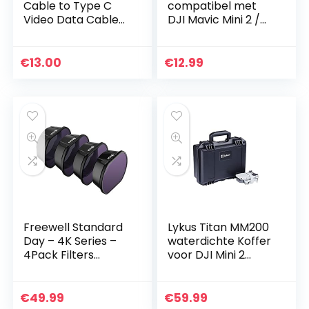
Cable to Type C
compatibel met
Video Data Cable
DJI Mavic Mini 2 /
for DJI Mavic
Air 2/2S – Nekriem
Mini/Mavic 2
voor drone-
Pro/Zoom/Mavic
afstandsbediening
€
13.00
€
12.99
Pro/Mavic
– Controller…
Air/Spark/Phanto
m…
Freewell Standard
Lykus Titan MM200
Day – 4K Series –
waterdichte Koffer
4Pack Filters
voor DJI Mini 2
Compatibel met
Mavic Mini 2 Fly
DJI FPV Drone
More Combo
€
49.99
€
59.99